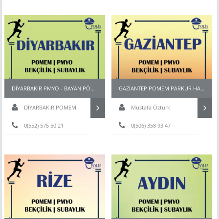
DİYARBAKIR PMYO - BAYAN PÖH - BEKÇİ - POMEM HAZIRLIK KURSU
GAZİANTEP POMEM PARKUR HAZIRLIK KURSU
DİYARBAKIR POMEM
Mustafa Öztürk
HAZIRLIK KURSU
0(552) 575 50 21
0(506) 358 93 47