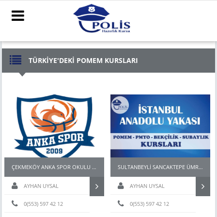
TÜRKİYE'DEKİ POMEM KURSLARI
ÇEKMEKÖY ANKA SPOR OKULU POMEM PMYO BEKÇİ HAZIRLIK KURSU
SULTANBEYLİ SANCAKTEPE ÜMRANİYE POMEM PMYO PARKUR HAZIRLIK KURSU
AYHAN UYSAL
AYHAN UYSAL
0(553) 597 42 12
0(553) 597 42 12