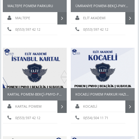
MALTEPE POMEM PARKURU
ÜMRANİYE POMEM-BEKÇİ-PMYO-PÖH-PARKUR HAZIRLIK KURSU
MALTEPE
ELİT AKADEMİ
0(553) 597 42 12
0(553) 597 42 12
KARTAL POMEM-BEKÇİ-PMYO-PÖH- HAZIRLIK KURSU
KOCAELİ POMEM PARKUR HAZIRLIK
KARTAL POMEM
KOCAELİ
PARKUR HAZIRLIK KURSU
0(553) 597 42 12
0(554) 504 11 71