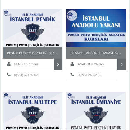
PENDİK POMEM HAZIRLIK - BEKÇİ PARKUR HAZIRLIK KURSU
İSTANBUL ANADOLU YAKASI POMEM KURSLARI
PENDİK Pomem
ANADOLU YAKASI
hazırlık
0(554) 643 92 02
0(553) 597 42 12