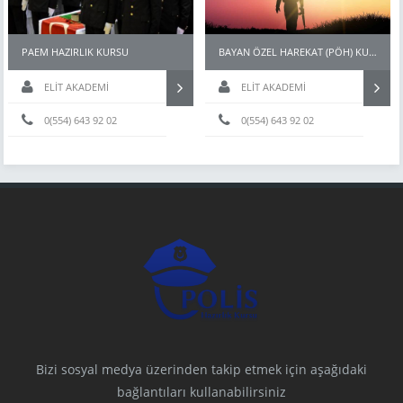
PAEM HAZIRLIK KURSU
BAYAN ÖZEL HAREKAT (PÖH) KURSLARI
ELİT AKADEMİ
ELİT AKADEMİ
0(554) 643 92 02
0(554) 643 92 02
Bizi sosyal medya üzerinden takip etmek için aşağıdaki
bağlantıları kullanabilirsiniz