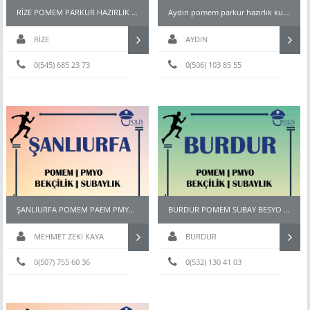
RİZE POMEM PARKUR HAZIRLIK KURSU
Aydın pomem parkur hazırlık kursları
RİZE
AYDIN
0(545) 685 23 73
0(506) 103 85 55
ŞANLIURFA POMEM PAEM PMYO PÖH BEKÇİ KURSU
BURDUR POMEM SUBAY BESYO HAZIRLIK KURSU
MEHMET ZEKİ KAYA
BURDUR
0(507) 755 60 36
0(532) 130 41 03