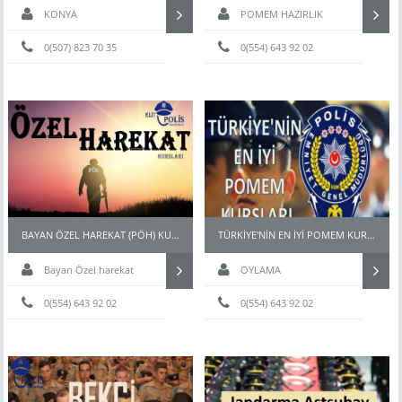
KONYA
POMEM HAZIRLIK
0(507) 823 70 35
0(554) 643 92 02
BAYAN ÖZEL HAREKAT (PÖH) KURSLARI
TÜRKİYE'NİN EN İYİ POMEM KURSLARI
Bayan Özel harekat
OYLAMA
kursu
0(554) 643 92 02
0(554) 643 92 02