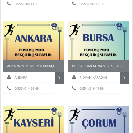
0(554) 504 11 71
Hazırlık
0(553) 597 42 12
ANKARA POMEM-PMYO-BEKÇİ HAZIRLIK KURSU
BURSA POMEM PAEM BEKÇİ ASTSUBAY HAZIRLIK KURSU
ANKARA
RIDVAN KARADAĞ
0(535) 014 66 49
0(554) 316 49 96