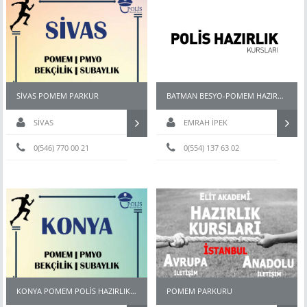
SİVAS POMEM PARKUR
BATMAN BESYO-POMEM HAZIRLIK KURSU
SİVAS
EMRAH İPEK
0(546) 770 00 21
0(554) 137 63 02
KONYA POMEM POLİS HAZIRLIK KURSU
POMEM PARKURU