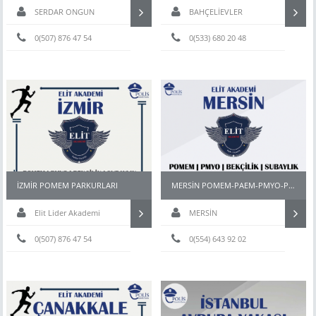
SERDAR ONGUN
BAHÇELİEVLER
0(507) 876 47 54
0(533) 680 20 48
İZMİR POMEM PARKURLARI
MERSİN POMEM-PAEM-PMYO-PÖH- HAZIRLIK KURSU
Elit Lider Akademi
MERSİN
0(507) 876 47 54
0(554) 643 92 02