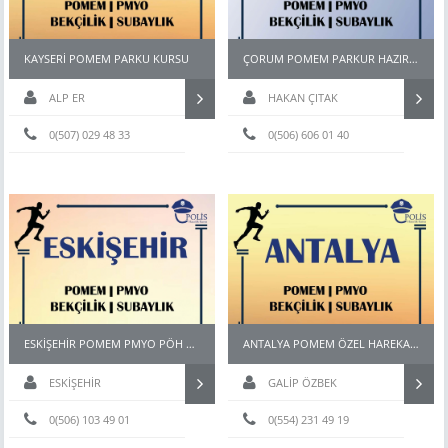
KAYSERİ POMEM PARKU KURSU
ÇORUM POMEM PARKUR HAZIRLIK KURSU
ALP ER
HAKAN ÇITAK
0(507) 029 48 33
0(506) 606 01 40
ESKİŞEHİR POMEM PMYO PÖH BEKÇİ KURSU
ANTALYA POMEM ÖZEL HAREKAT PAEM PMYO KURSU
ESKİŞEHİR
GALİP ÖZBEK
0(506) 103 49 01
0(554) 231 49 19