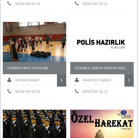
0(554) 643 92 02
0(554) 643 92 02
POMEM-PMYO KURSLARI
İSTANBUL ZABITA PARKUR HAZIRLIK KURSU
AYHAN DAMAR
ANADOLU YAKASI
0(554) 643 92 02
0(553) 597 42 12