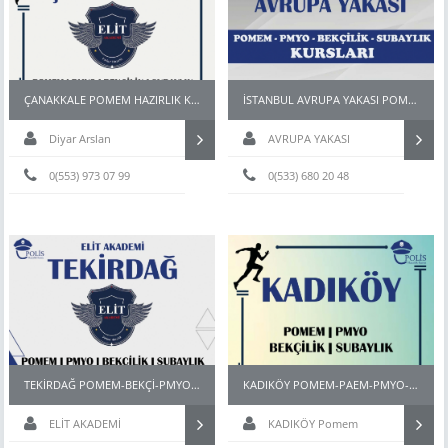
ÇANAKKALE POMEM HAZIRLIK KURSU
İSTANBUL AVRUPA YAKASI POMEM PARKURU
Diyar Arslan
AVRUPA YAKASI
0(553) 973 07 99
0(533) 680 20 48
TEKİRDAĞ POMEM-BEKÇİ-PMYO-PÖH- HAZIRLIK KURSU
KADIKÖY POMEM-PAEM-PMYO-PÖH- HAZIRLIK KURSU
ELİT AKADEMİ
KADIKÖY Pomem