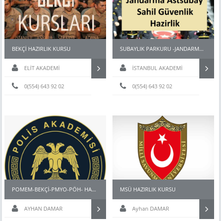
BEKÇİ HAZIRLIK KURSU
SUBAYLIK PARKURU -JANDARMA ASTSUBAY-MSÜ FİZİKİ YETERLİLİK PARKURU
ELİT AKADEMİ
İSTANBUL AKADEMİ
0(554) 643 92 02
0(554) 643 92 02
POMEM-BEKÇİ-PMYO-PÖH- HAZIRLIK KURSU İSTANBUL
MSÜ HAZIRLIK KURSU
AYHAN DAMAR
Ayhan DAMAR