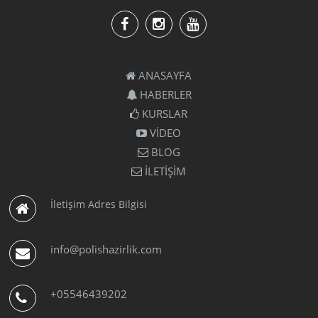
ANASAYFA
HABERLER
KURSLAR
VİDEO
BLOG
İLETİŞİM
İletişim Adres Bilgisi
info@polishazirlik.com
+05546439202