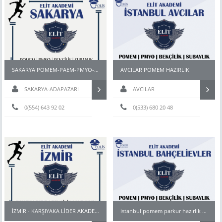
SAKARYA POMEM-PAEM-PMYO-PÖH- HAZIRLIK KURSU
AVCILAR POMEM HAZIRLIK
SAKARYA-ADAPAZARI
AVCILAR
0(554) 643 92 02
0(533) 680 20 48
İZMİR - KARŞIYAKA LİDER AKADEMİ Pomem & Pmyo Parkur Hazırlık Kursu
istanbul pomem parkur hazırlık kursu