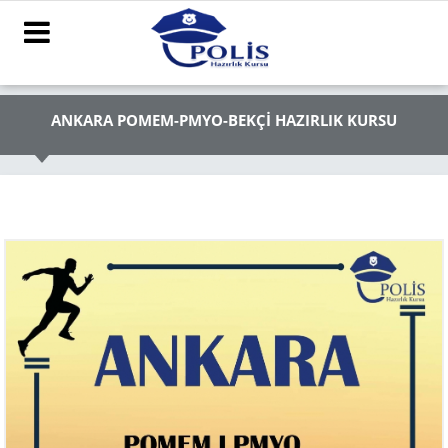
ANKARA POMEM-PMYO-BEKÇİ HAZIRLIK KURSU