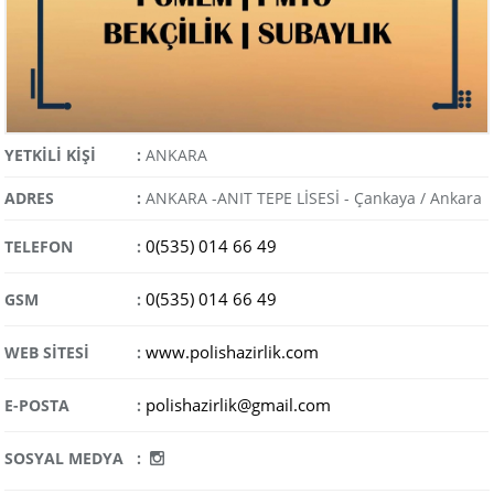
YETKİLİ KİŞİ
:
ANKARA
ADRES
:
ANKARA -ANIT TEPE LİSESİ - Çankaya / Ankara
0(535) 014 66 49
TELEFON
:
0(535) 014 66 49
GSM
:
www.polishazirlik.com
WEB SİTESİ
:
polishazirlik@gmail.com
E-POSTA
:
SOSYAL MEDYA
: