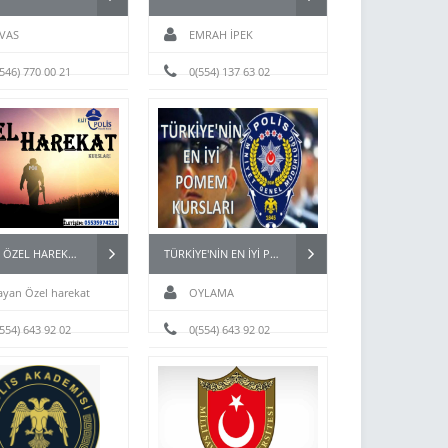
İVAS
EMRAH İPEK
(546) 770 00 21
0(554) 137 63 02
BAYAN ÖZEL HAREKAT (PÖH) KURSLARI
TÜRKİYE'NİN EN İYİ POMEM KURSLARI
ayan Özel harekat
OYLAMA
(554) 643 92 02
0(554) 643 92 02