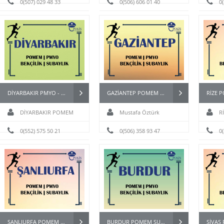
0(507) 029 48 33
0(506) 606 01 40
0
DİYARBAKIR PMYO - BAYAN PÖH - BEKÇİ - POMEM HAZIRLIK KURSU
GAZİANTEP POMEM PARKUR HAZIRLIK KURSU
DİYARBAKIR POMEM
Mustafa Öztürk
R
HAZIRLIK KURSU
0(552) 575 50 21
0(506) 358 93 47
0
ŞANLIURFA POMEM PAEM PMYO PÖH BEKÇİ KURSU
BURDUR POMEM SUBAY BESYO HAZIRLIK KURSU