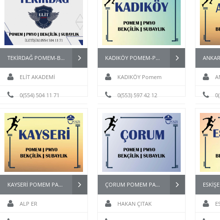
TEKİRDAĞ POMEM-BEKÇİ-PMYO-PÖH- HAZIRLIK KURSU
KADIKÖY POMEM-PAEM-PMYO-PÖH- HAZIRLIK KURSU
ELİT AKADEMİ
KADIKÖY Pomem
A
0(554) 504 11 71
Hazırlık
0(553) 597 42 12
0
KAYSERİ POMEM PARKU KURSU
ÇORUM POMEM PARKUR HAZIRLIK KURSU
ALP ER
HAKAN ÇITAK
E