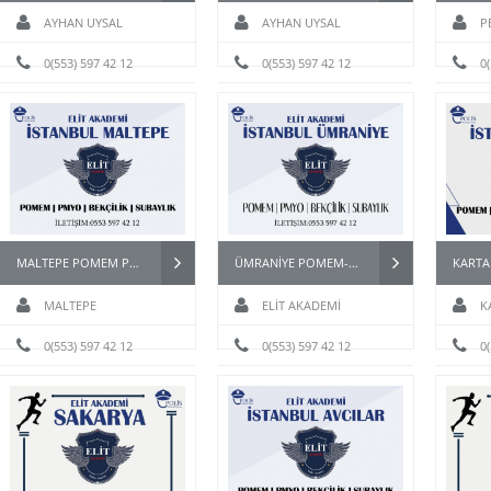
AYHAN UYSAL
AYHAN UYSAL
P
0(553) 597 42 12
0(553) 597 42 12
0
MALTEPE POMEM PARKURU
ÜMRANİYE POMEM-BEKÇİ-PMYO-PÖH-PARKUR HAZIRLIK KURSU
MALTEPE
ELİT AKADEMİ
K
EPE POMEM PARKURU
BEKÇİ HAZIRLIK KURSU
0(553) 597 42 12
0(553) 597 42 12
PARKU
0
DETAYLI İNCELE
KURSU DETAYLI İNCELE