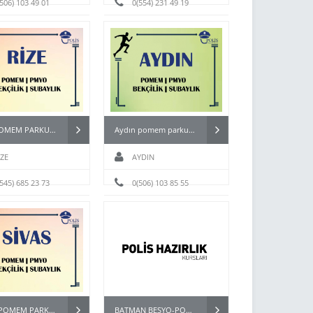
(506) 103 49 01
0(554) 231 49 19
RİZE POMEM PARKUR HAZIRLIK KURSU
Aydın pomem parkur hazırlık kursları
İZE
AYDIN
(545) 685 23 73
0(506) 103 85 55
SİVAS POMEM PARKUR
BATMAN BESYO-POMEM HAZIRLIK KURSU