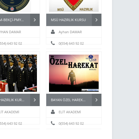
POMEM-BEKÇİ-PMYO-PÖH- HAZIRLIK KURSU İSTANBUL
MSÜ HAZIRLIK KURSU
YHAN DAMAR
Ayhan DAMAR
(554) 643 92 02
0(554) 643 92 02
PAEM HAZIRLIK KURSU
BAYAN ÖZEL HAREKAT (PÖH) KURSLARI
LİT AKADEMİ
ELİT AKADEMİ
(554) 643 92 02
0(554) 643 92 02