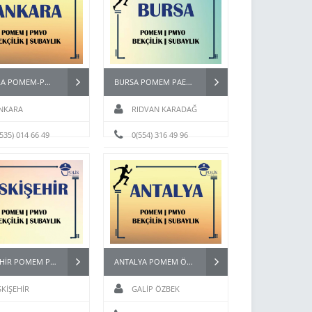
ANKARA POMEM-PMYO-BEKÇİ HAZIRLIK KURSU
BURSA POMEM PAEM BEKÇİ ASTSUBAY HAZIRLIK KURSU
NKARA
RIDVAN KARADAĞ
(535) 014 66 49
0(554) 316 49 96
ESKİŞEHİR POMEM PMYO PÖH BEKÇİ KURSU
ANTALYA POMEM ÖZEL HAREKAT PAEM PMYO KURSU
SKİŞEHİR
GALİP ÖZBEK