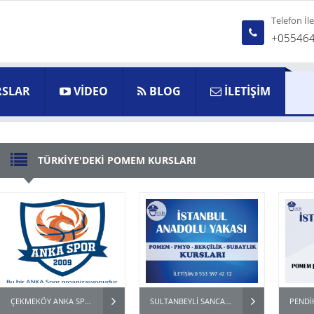
Telefon İl
+05546
SLAR
VİDEO
BLOG
İLETİŞİM
TÜRKİYE'DEKİ POMEM KURSLARI
ÇEKMEKÖY ANKA SPOR OKULU POMEM PMYO BEKÇİ HAZIRLIK KURSU
SULTANBEYLİ SANCAKTEPE ÜMRANİYE POMEM PMYO PARKUR HAZIRLIK KURSU