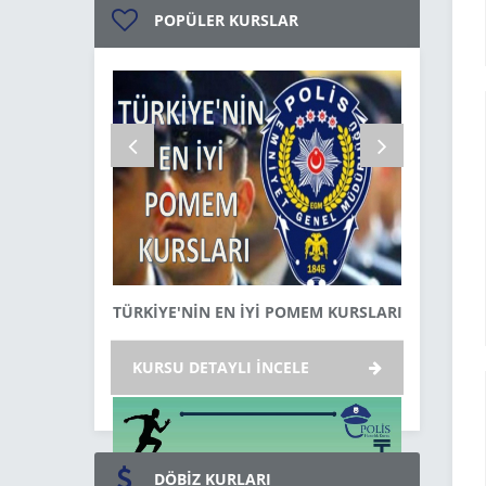
POPÜLER KURSLAR
TÜRKİYE'NİN EN İYİ POMEM KURSLARI
MALT
KURSU DETAYLI İNCELE
KURSU 
DÖBİZ KURLARI