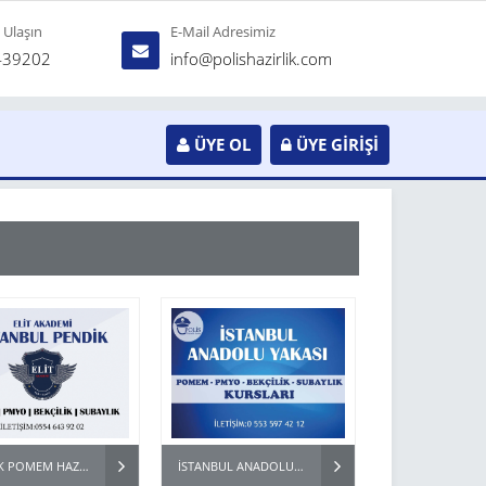
e Ulaşın
E-Mail Adresimiz
439202
info@polishazirlik.com
ÜYE OL
ÜYE GİRİŞİ
PENDİK POMEM HAZIRLIK - BEKÇİ PARKUR HAZIRLIK KURSU
İSTANBUL ANADOLU YAKASI POMEM KURSLARI