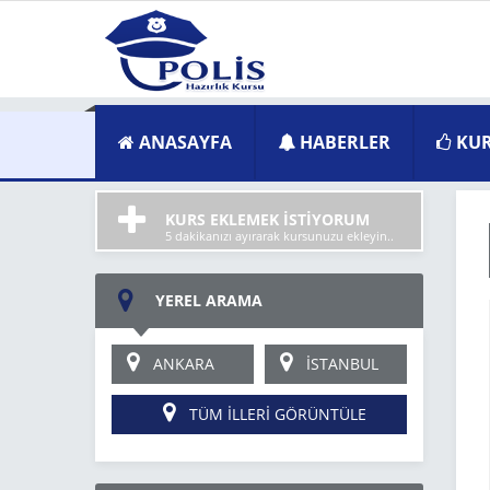
ANASAYFA
HABERLER
KUR
KURS EKLEMEK İSTİYORUM
5 dakikanızı ayırarak kursunuzu ekleyin..
YEREL ARAMA
ANKARA
İSTANBUL
TÜM İLLERİ GÖRÜNTÜLE