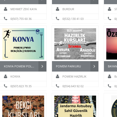
MEHMET ZEKİ KAYA
BURDUR
S
0(507) 755 60 36
0(532) 130 41 03
0
KONYA POMEM POLİS HAZIRLIK KURSU
POMEM PARKURU
KONYA
POMEM HAZIRLIK
B
0(507) 823 70 35
0(554) 643 92 02
kursu
0