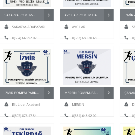
SAKARYA POMEM-PAEM-PMYO-PÖH- HAZIRLIK KURSU
AVCILAR POMEM HAZIRLIK
SAKARYA-ADAPAZARI
AVCILAR
S
0(554) 643 92 02
0(533) 680 20 48
0
 POMEM-PAEM-PMYO-PÖH-
ANTALYA POMEM ÖZEL HAREKAT
HAZIRLIK KURSU
PAEM PMYO KURSU
DETAYLI İNCELE
KURSU DETAYLI İNCELE
İZMİR POMEM PARKURLARI
MERSİN POMEM-PAEM-PMYO-PÖH- HAZIRLIK KURSU
Elit Lider Akademi
MERSİN
D
0(507) 876 47 54
0(554) 643 92 02
0