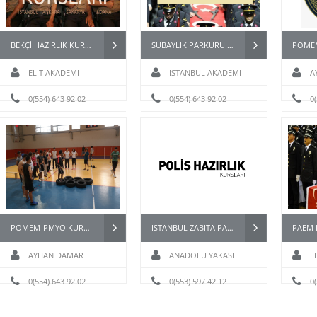
BEKÇİ HAZIRLIK KURSU
SUBAYLIK PARKURU -JANDARMA ASTSUBAY-MSÜ FİZİKİ YETERLİLİK PARKURU
ELİT AKADEMİ
İSTANBUL AKADEMİ
A
0(554) 643 92 02
0(554) 643 92 02
0
POMEM-PMYO KURSLARI
İSTANBUL ZABITA PARKUR HAZIRLIK KURSU
AYHAN DAMAR
ANADOLU YAKASI
E
0(554) 643 92 02
0(553) 597 42 12
0