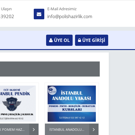
e Ulaşın
E-Mail Adresimiz
439202
info@polishazirlik.com
ÜYE OL
ÜYE GİRİŞİ
PENDİK POMEM HAZIRLIK - BEKÇİ PARKUR HAZIRLIK KURSU
İSTANBUL ANADOLU YAKASI POMEM KURSLARI