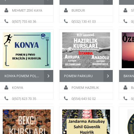
MEHMET ZEKİ KAYA
BURDUR
S
0(507) 755 60 36
0(532) 130 41 03
0
KONYA POMEM POLİS HAZIRLIK KURSU
POMEM PARKURU
KONYA
POMEM HAZIRLIK
B
0(507) 823 70 35
0(554) 643 92 02
kursu
0