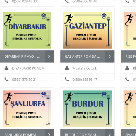
0(507) 029 48 33
0(506) 606 01 40
0
DİYARBAKIR PMYO - BAYAN PÖH - BEKÇİ - POMEM HAZIRLIK KURSU
GAZİANTEP POMEM PARKUR HAZIRLIK KURSU
DİYARBAKIR POMEM
Mustafa Öztürk
R
HAZIRLIK KURSU
0(552) 575 50 21
0(506) 358 93 47
0
ŞANLIURFA POMEM PAEM PMYO PÖH BEKÇİ KURSU
BURDUR POMEM SUBAY BESYO HAZIRLIK KURSU