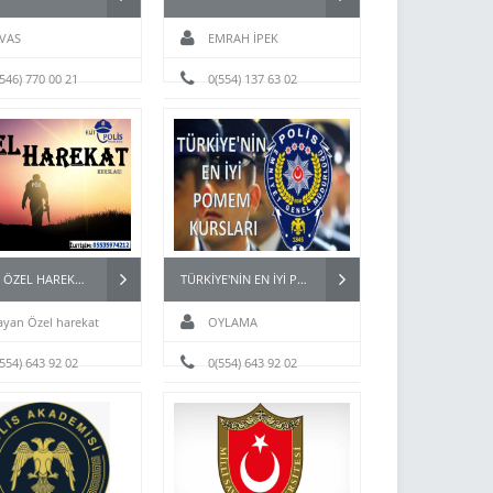
İVAS
EMRAH İPEK
(546) 770 00 21
0(554) 137 63 02
BAYAN ÖZEL HAREKAT (PÖH) KURSLARI
TÜRKİYE'NİN EN İYİ POMEM KURSLARI
ayan Özel harekat
OYLAMA
(554) 643 92 02
0(554) 643 92 02