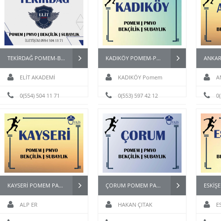
TEKİRDAĞ POMEM-BEKÇİ-PMYO-PÖH- HAZIRLIK KURSU
KADIKÖY POMEM-PAEM-PMYO-PÖH- HAZIRLIK KURSU
ELİT AKADEMİ
KADIKÖY Pomem
A
0(554) 504 11 71
Hazırlık
0(553) 597 42 12
0
KAYSERİ POMEM PARKU KURSU
ÇORUM POMEM PARKUR HAZIRLIK KURSU
ALP ER
HAKAN ÇITAK
E