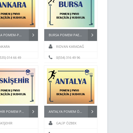
ANKARA POMEM-PMYO-BEKÇİ HAZIRLIK KURSU
BURSA POMEM PAEM BEKÇİ ASTSUBAY HAZIRLIK KURSU
NKARA
RIDVAN KARADAĞ
(535) 014 66 49
0(554) 316 49 96
ESKİŞEHİR POMEM PMYO PÖH BEKÇİ KURSU
ANTALYA POMEM ÖZEL HAREKAT PAEM PMYO KURSU
SKİŞEHİR
GALİP ÖZBEK