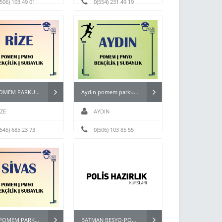
(506) 103 49 01
0(554) 231 49 19
RİZE POMEM PARKUR HAZIRLIK KURSU
Aydın pomem parkur hazırlık kursları
İZE
AYDIN
(545) 685 23 73
0(506) 103 85 55
SİVAS POMEM PARKUR
BATMAN BESYO-POMEM HAZIRLIK KURSU