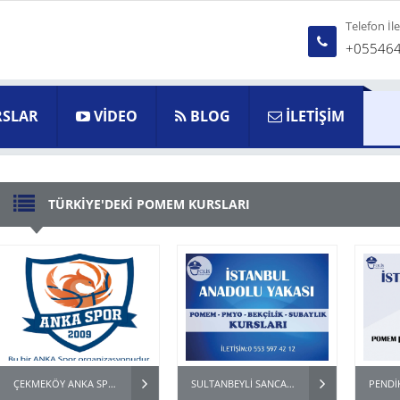
Telefon İl
+05546
SLAR
VİDEO
BLOG
İLETİŞİM
TÜRKİYE'DEKİ POMEM KURSLARI
ÇEKMEKÖY ANKA SPOR OKULU POMEM PMYO BEKÇİ HAZIRLIK KURSU
SULTANBEYLİ SANCAKTEPE ÜMRANİYE POMEM PMYO PARKUR HAZIRLIK KURSU