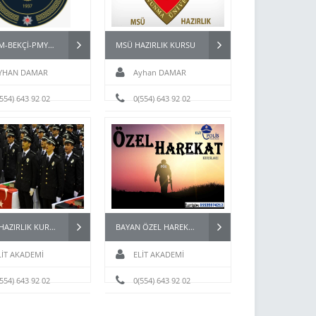
POMEM-BEKÇİ-PMYO-PÖH- HAZIRLIK KURSU İSTANBUL
MSÜ HAZIRLIK KURSU
YHAN DAMAR
Ayhan DAMAR
(554) 643 92 02
0(554) 643 92 02
PAEM HAZIRLIK KURSU
BAYAN ÖZEL HAREKAT (PÖH) KURSLARI
LİT AKADEMİ
ELİT AKADEMİ
(554) 643 92 02
0(554) 643 92 02