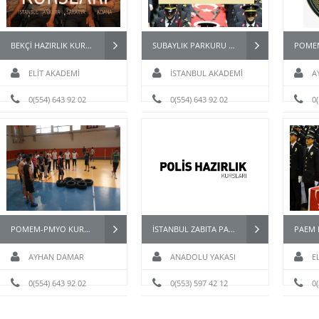
BEKÇİ HAZIRLIK KURSU
SUBAYLIK PARKURU -JANDARMA ASTSUBAY-MSÜ FİZİKİ YETERLİLİK PARKURU
ELİT AKADEMİ
İSTANBUL AKADEMİ
A
0(554) 643 92 02
0(554) 643 92 02
0
POMEM-PMYO KURSLARI
İSTANBUL ZABITA PARKUR HAZIRLIK KURSU
AYHAN DAMAR
ANADOLU YAKASI
E
0(554) 643 92 02
0(553) 597 42 12
0