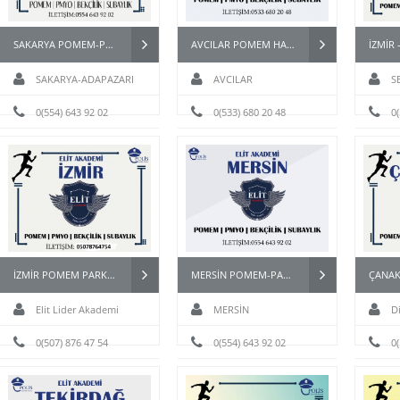
SAKARYA POMEM-PAEM-PMYO-PÖH- HAZIRLIK KURSU
AVCILAR POMEM HAZIRLIK
SAKARYA-ADAPAZARI
AVCILAR
S
0(554) 643 92 02
0(533) 680 20 48
0
 POMEM-PAEM-PMYO-PÖH-
ANTALYA POMEM ÖZEL HAREKAT
HAZIRLIK KURSU
PAEM PMYO KURSU
DETAYLI İNCELE
KURSU DETAYLI İNCELE
İZMİR POMEM PARKURLARI
MERSİN POMEM-PAEM-PMYO-PÖH- HAZIRLIK KURSU
Elit Lider Akademi
MERSİN
D
0(507) 876 47 54
0(554) 643 92 02
0