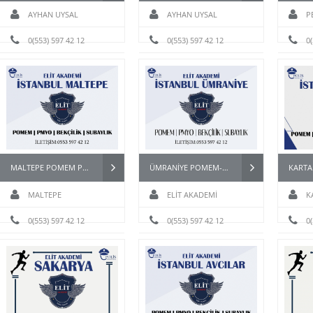
AYHAN UYSAL
AYHAN UYSAL
P
0(553) 597 42 12
0(553) 597 42 12
0
MALTEPE POMEM PARKURU
ÜMRANİYE POMEM-BEKÇİ-PMYO-PÖH-PARKUR HAZIRLIK KURSU
MALTEPE
ELİT AKADEMİ
K
EPE POMEM PARKURU
BEKÇİ HAZIRLIK KURSU
0(553) 597 42 12
0(553) 597 42 12
PARKU
0
DETAYLI İNCELE
KURSU DETAYLI İNCELE