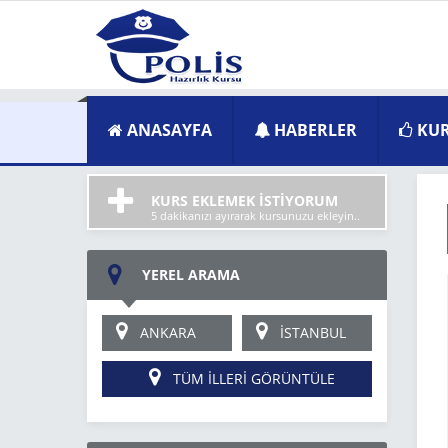
ANASAYFA
HABERLER
KUR
KURS EKLEMEK İSTİYORUM
5 dakikanızı ayırarak kursunuzu ekleyin..
YEREL ARAMA
ANKARA
İSTANBUL
TÜM İLLERİ GÖRÜNTÜLE