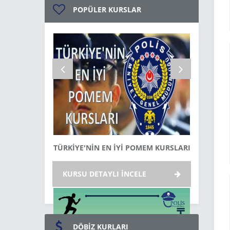
POPÜLER KURSLAR
TÜRKİYE'NİN EN İYİ POMEM KURSLARI
MALT
KURSU DETAYLI İNCELE
KURSU 
DÖBİZ KURLARI