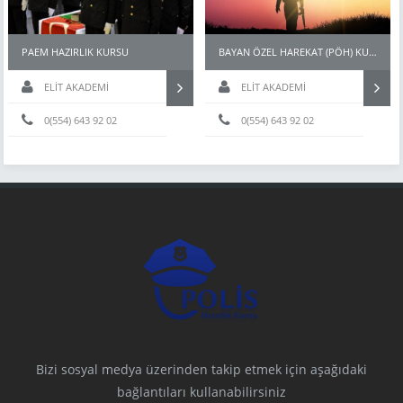
PAEM HAZIRLIK KURSU
BAYAN ÖZEL HAREKAT (PÖH) KURSLARI
ELİT AKADEMİ
ELİT AKADEMİ
0(554) 643 92 02
0(554) 643 92 02
Bizi sosyal medya üzerinden takip etmek için aşağıdaki
bağlantıları kullanabilirsiniz