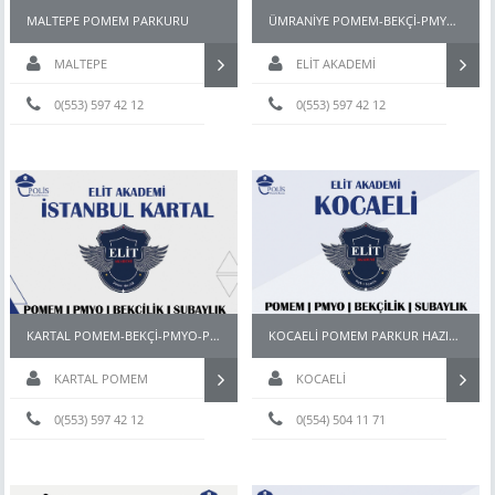
MALTEPE POMEM PARKURU
ÜMRANİYE POMEM-BEKÇİ-PMYO-PÖH-PARKUR HAZIRLIK KURSU
MALTEPE
ELİT AKADEMİ
0(553) 597 42 12
0(553) 597 42 12
KARTAL POMEM-BEKÇİ-PMYO-PÖH- HAZIRLIK KURSU
KOCAELİ POMEM PARKUR HAZIRLIK
KARTAL POMEM
KOCAELİ
PARKUR HAZIRLIK KURSU
0(553) 597 42 12
0(554) 504 11 71