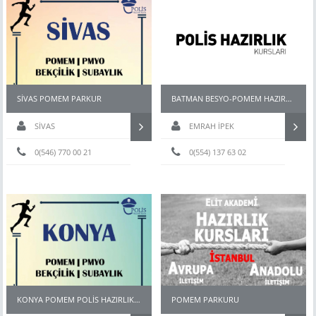
SİVAS POMEM PARKUR
BATMAN BESYO-POMEM HAZIRLIK KURSU
SİVAS
EMRAH İPEK
0(546) 770 00 21
0(554) 137 63 02
KONYA POMEM POLİS HAZIRLIK KURSU
POMEM PARKURU