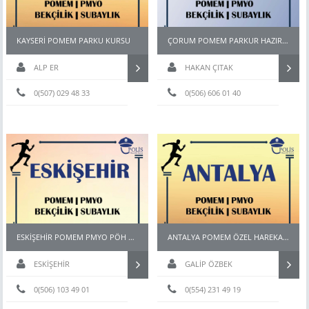
KAYSERİ POMEM PARKU KURSU
ÇORUM POMEM PARKUR HAZIRLIK KURSU
ALP ER
HAKAN ÇITAK
0(507) 029 48 33
0(506) 606 01 40
ESKİŞEHİR POMEM PMYO PÖH BEKÇİ KURSU
ANTALYA POMEM ÖZEL HAREKAT PAEM PMYO KURSU
ESKİŞEHİR
GALİP ÖZBEK
0(506) 103 49 01
0(554) 231 49 19