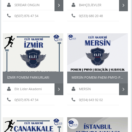
SERDAR ONGUN
BAHÇELİEVLER
0(507) 876 47 54
0(533) 680 20 48
İZMİR POMEM PARKURLARI
MERSİN POMEM-PAEM-PMYO-PÖH- HAZIRLIK KURSU
Elit Lider Akademi
MERSİN
0(507) 876 47 54
0(554) 643 92 02