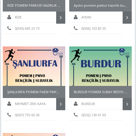
RİZE POMEM PARKUR HAZIRLIK KURSU
Aydın pomem parkur hazırlık kursları
RİZE
AYDIN
0(545) 685 23 73
0(506) 103 85 55
ŞANLIURFA POMEM PAEM PMYO PÖH BEKÇİ KURSU
BURDUR POMEM SUBAY BESYO HAZIRLIK KURSU
MEHMET ZEKİ KAYA
BURDUR
0(507) 755 60 36
0(532) 130 41 03