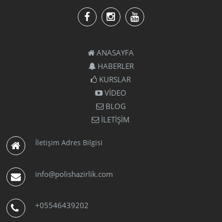
ANASAYFA
HABERLER
KURSLAR
VİDEO
BLOG
İLETİŞİM
İletişim Adres Bilgisi
info@polishazirlik.com
+05546439202