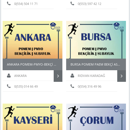
0(554) 504 11 71
Hazırlık
0(553) 597 42 12
ANKARA POMEM-PMYO-BEKÇİ HAZIRLIK KURSU
BURSA POMEM PAEM BEKÇİ ASTSUBAY HAZIRLIK KURSU
ANKARA
RIDVAN KARADAĞ
0(535) 014 66 49
0(554) 316 49 96