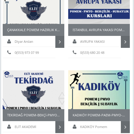
ÇANAKKALE POMEM HAZIRLIK KURSU
İSTANBUL AVRUPA YAKASI POMEM PARKURU
Diyar Arslan
AVRUPA YAKASI
0(553) 973 07 99
0(533) 680 20 48
TEKİRDAĞ POMEM-BEKÇİ-PMYO-PÖH- HAZIRLIK KURSU
KADIKÖY POMEM-PAEM-PMYO-PÖH- HAZIRLIK KURSU
ELİT AKADEMİ
KADIKÖY Pomem