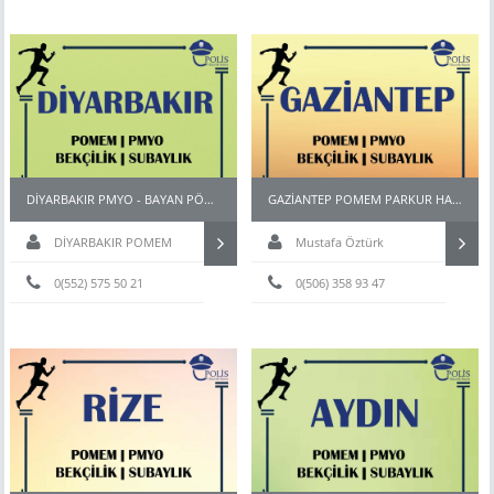
DİYARBAKIR PMYO - BAYAN PÖH - BEKÇİ - POMEM HAZIRLIK KURSU
GAZİANTEP POMEM PARKUR HAZIRLIK KURSU
DİYARBAKIR POMEM
Mustafa Öztürk
HAZIRLIK KURSU
0(552) 575 50 21
0(506) 358 93 47