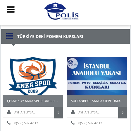
TÜRKİYE'DEKİ POMEM KURSLARI
ÇEKMEKÖY ANKA SPOR OKULU POMEM PMYO BEKÇİ HAZIRLIK KURSU
SULTANBEYLİ SANCAKTEPE ÜMRANİYE POMEM PMYO PARKUR HAZIRLIK KURSU
AYHAN UYSAL
AYHAN UYSAL
0(553) 597 42 12
0(553) 597 42 12