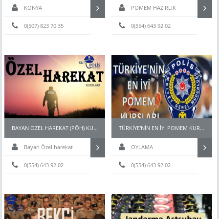
KONYA
POMEM HAZIRLIK
0(507) 823 70 35
0(554) 643 92 02
BAYAN ÖZEL HAREKAT (PÖH) KURSLARI
TÜRKİYE'NİN EN İYİ POMEM KURSLARI
Bayan Özel harekat
OYLAMA
kursu
0(554) 643 92 02
0(554) 643 92 02