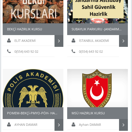
BEKÇİ HAZIRLIK KURSU
SUBAYLIK PARKURU -JANDARMA ASTSUBAY-MSÜ FİZİKİ YETERLİLİK PARKURU
ELİT AKADEMİ
İSTANBUL AKADEMİ
0(554) 643 92 02
0(554) 643 92 02
POMEM-BEKÇİ-PMYO-PÖH- HAZIRLIK KURSU İSTANBUL
MSÜ HAZIRLIK KURSU
AYHAN DAMAR
Ayhan DAMAR