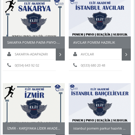
SAKARYA POMEM-PAEM-PMYO-PÖH- HAZIRLIK KURSU
AVCILAR POMEM HAZIRLIK
SAKARYA-ADAPAZARI
AVCILAR
0(554) 643 92 02
0(533) 680 20 48
İZMİR - KARŞIYAKA LİDER AKADEMİ Pomem & Pmyo Parkur Hazırlık Kursu
istanbul pomem parkur hazırlık kursu