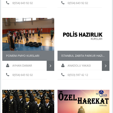
0(554) 643 92 02
0(554) 643 92 02
POMEM-PMYO KURSLARI
İSTANBUL ZABITA PARKUR HAZIRLIK KURSU
AYHAN DAMAR
ANADOLU YAKASI
0(554) 643 92 02
0(553) 597 42 12