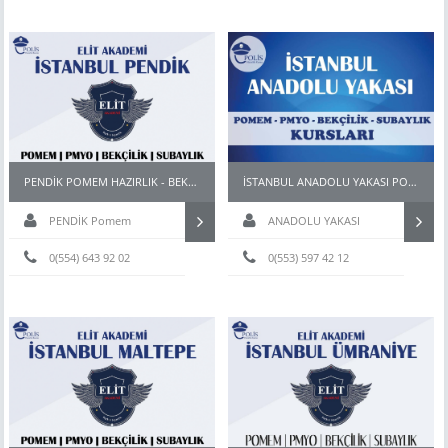
PENDİK POMEM HAZIRLIK - BEKÇİ PARKUR HAZIRLIK KURSU
İSTANBUL ANADOLU YAKASI POMEM KURSLARI
PENDİK Pomem
ANADOLU YAKASI
hazırlık
0(554) 643 92 02
0(553) 597 42 12