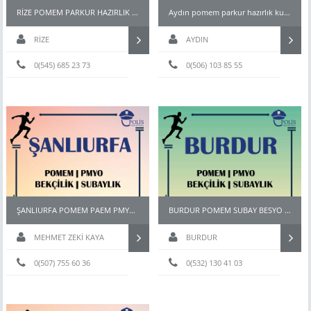
RİZE POMEM PARKUR HAZIRLIK KURSU
Aydın pomem parkur hazırlık kursları
RİZE
AYDIN
0(545) 685 23 73
0(506) 103 85 55
ŞANLIURFA POMEM PAEM PMYO PÖH BEKÇİ KURSU
BURDUR POMEM SUBAY BESYO HAZIRLIK KURSU
MEHMET ZEKİ KAYA
BURDUR
0(507) 755 60 36
0(532) 130 41 03