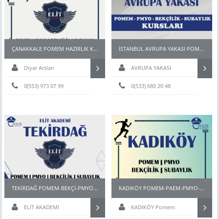
ÇANAKKALE POMEM HAZIRLIK KURSU
İSTANBUL AVRUPA YAKASI POMEM PARKURU
Diyar Arslan
AVRUPA YAKASI
0(553) 973 07 99
0(533) 680 20 48
TEKİRDAĞ POMEM-BEKÇİ-PMYO-PÖH- HAZIRLIK KURSU
KADIKÖY POMEM-PAEM-PMYO-PÖH- HAZIRLIK KURSU
ELİT AKADEMİ
KADIKÖY Pomem