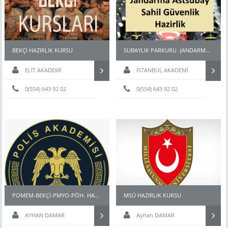
BEKÇİ HAZIRLIK KURSU
SUBAYLIK PARKURU -JANDARMA ASTSUBAY-MSÜ FİZİKİ YETERLİLİK PARKURU
ELİT AKADEMİ
İSTANBUL AKADEMİ
0(554) 643 92 02
0(554) 643 92 02
POMEM-BEKÇİ-PMYO-PÖH- HAZIRLIK KURSU İSTANBUL
MSÜ HAZIRLIK KURSU
AYHAN DAMAR
Ayhan DAMAR