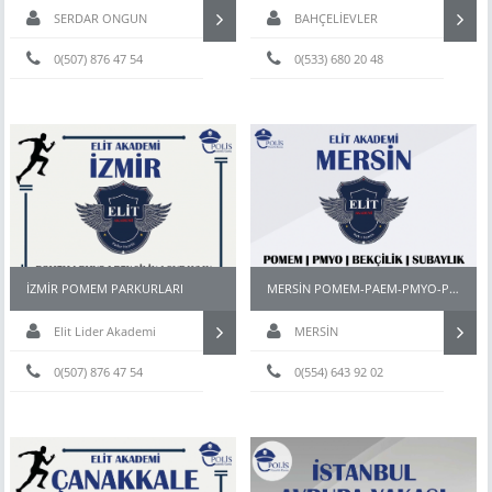
SERDAR ONGUN
BAHÇELİEVLER
0(507) 876 47 54
0(533) 680 20 48
İZMİR POMEM PARKURLARI
MERSİN POMEM-PAEM-PMYO-PÖH- HAZIRLIK KURSU
Elit Lider Akademi
MERSİN
0(507) 876 47 54
0(554) 643 92 02