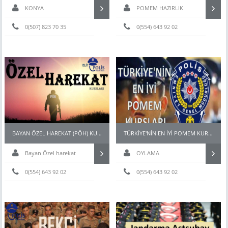
KONYA
POMEM HAZIRLIK
0(507) 823 70 35
0(554) 643 92 02
BAYAN ÖZEL HAREKAT (PÖH) KURSLARI
TÜRKİYE'NİN EN İYİ POMEM KURSLARI
Bayan Özel harekat
OYLAMA
kursu
0(554) 643 92 02
0(554) 643 92 02