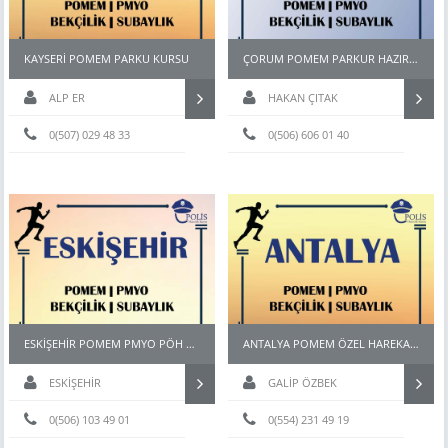
KAYSERİ POMEM PARKU KURSU
ÇORUM POMEM PARKUR HAZIRLIK KURSU
ALP ER
HAKAN ÇITAK
0(507) 029 48 33
0(506) 606 01 40
ESKİŞEHİR POMEM PMYO PÖH BEKÇİ KURSU
ANTALYA POMEM ÖZEL HAREKAT PAEM PMYO KURSU
ESKİŞEHİR
GALİP ÖZBEK
0(506) 103 49 01
0(554) 231 49 19