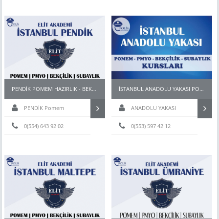
PENDİK POMEM HAZIRLIK - BEKÇİ PARKUR HAZIRLIK KURSU
İSTANBUL ANADOLU YAKASI POMEM KURSLARI
PENDİK Pomem
ANADOLU YAKASI
hazırlık
0(554) 643 92 02
0(553) 597 42 12