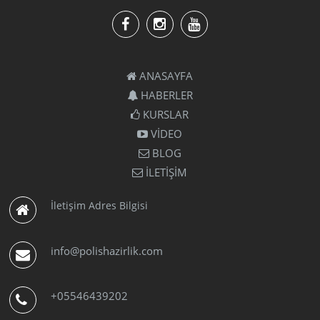
ANASAYFA
HABERLER
KURSLAR
VİDEO
BLOG
İLETİŞİM
İletişim Adres Bilgisi
info@polishazirlik.com
+05546439202