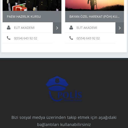
PAEM HAZIRLIK KURSU
BAYAN ÖZEL HAREKAT (PÖH) KURSLARI
ELİT AKADEMİ
ELİT AKADEMİ
0(554) 643 92 02
0(554) 643 92 02
Bizi sosyal medya üzerinden takip etmek için aşağıdaki
bağlantıları kullanabilirsiniz