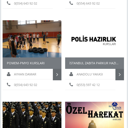
0(554) 643 92 02
0(554) 643 92 02
POMEM-PMYO KURSLARI
İSTANBUL ZABITA PARKUR HAZIRLIK KURSU
AYHAN DAMAR
ANADOLU YAKASI
0(554) 643 92 02
0(553) 597 42 12