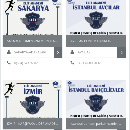
SAKARYA POMEM-PAEM-PMYO-PÖH- HAZIRLIK KURSU
AVCILAR POMEM HAZIRLIK
SAKARYA-ADAPAZARI
AVCILAR
0(554) 643 92 02
0(533) 680 20 48
İZMİR - KARŞIYAKA LİDER AKADEMİ Pomem & Pmyo Parkur Hazırlık Kursu
istanbul pomem parkur hazırlık kursu