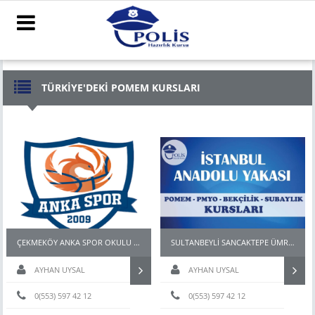
TÜRKİYE'DEKİ POMEM KURSLARI
ÇEKMEKÖY ANKA SPOR OKULU POMEM PMYO BEKÇİ HAZIRLIK KURSU
SULTANBEYLİ SANCAKTEPE ÜMRANİYE POMEM PMYO PARKUR HAZIRLIK KURSU
AYHAN UYSAL
AYHAN UYSAL
0(553) 597 42 12
0(553) 597 42 12