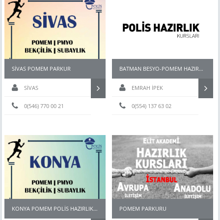
SİVAS POMEM PARKUR
BATMAN BESYO-POMEM HAZIRLIK KURSU
SİVAS
EMRAH İPEK
0(546) 770 00 21
0(554) 137 63 02
KONYA POMEM POLİS HAZIRLIK KURSU
POMEM PARKURU