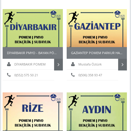
DİYARBAKIR PMYO - BAYAN PÖH - BEKÇİ - POMEM HAZIRLIK KURSU
GAZİANTEP POMEM PARKUR HAZIRLIK KURSU
DİYARBAKIR POMEM
Mustafa Öztürk
HAZIRLIK KURSU
0(552) 575 50 21
0(506) 358 93 47