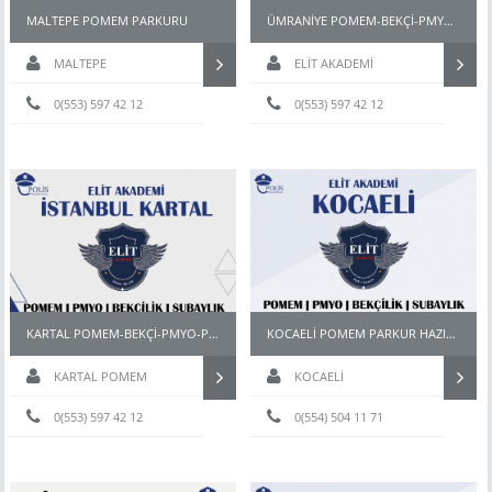
MALTEPE POMEM PARKURU
ÜMRANİYE POMEM-BEKÇİ-PMYO-PÖH-PARKUR HAZIRLIK KURSU
MALTEPE
ELİT AKADEMİ
0(553) 597 42 12
0(553) 597 42 12
KARTAL POMEM-BEKÇİ-PMYO-PÖH- HAZIRLIK KURSU
KOCAELİ POMEM PARKUR HAZIRLIK
KARTAL POMEM
KOCAELİ
PARKUR HAZIRLIK KURSU
0(553) 597 42 12
0(554) 504 11 71