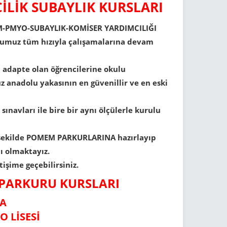
LİK SUBAYLIK KURSLARI
MEM-PMYO-SUBAYLIK-KOMİSER YARDIMCILIĞI
rsumuz tüm hızıyla çalışamalarına devam
adapte olan öğrencilerine okulu
anadolu yakasının en güvenillir ve en eski
navları ile bire bir aynı ölçülerle kurulu
el şekilde POMEM PARKURLARINA hazırlayıp
ı olmaktayız.
işime geçebilirsiniz.
PARKURU KURSLARI
LA
O LİSESİ