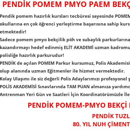
PENDİK POMEM PMYO PAEM BEKÇİ
Pendik pomem hazırlık kursları tecbüresi sayesinde PO
okullarına en çok öğrenci yerleştirme başarısına sahip ku
etmektedir!
Sadece pomem pmyo bekçilik pöh ve subaylık parkurlarına 
kazandırmayı hedef edinmiş ELİT AKADEMİ uzman kadromuz 
polisliğe hazırlık parkurudur!
PENDİK de açılan POMEM Parkur kursumuz, Polis Akademisi sı
olup alanında uzman Eğitmenler ile hizmet vermektedir.
Kolay Ulaşımı ile siz değerli Polis Adaylarımızı profesyon
POLİS AKADEMİSİ Sınavlarında TAM PUAN almanıza yardımc
Antrenman Yeri Gün ve Saatleri İçin Koordinatörümüzle İlet
PENDİK POMEM-PMYO BEKÇİ 
PENDİK TUZ
​80. YIL NUH ÇİMENT