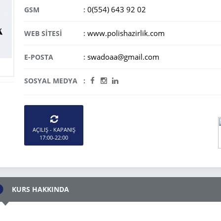
0(554) 643 92 02
GSM
:
www.polishazirlik.com
WEB SİTESİ
:
swadoaa@gmail.com
E-POSTA
:
SOSYAL MEDYA
:
AÇILIŞ - KAPANIŞ
17:00-22:00
KURS HAKKINDA