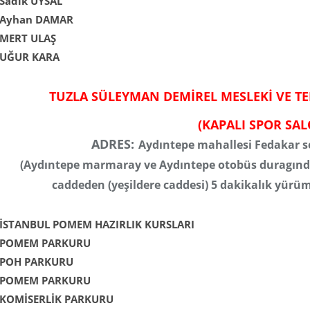
Sadık UYSAL
Ayhan DAMAR
MERT ULAŞ
UĞUR KARA
TUZLA SÜLEYMAN DEMİREL MESLEKİ VE TE
(KAPALI SPOR SA
ADRES:
Aydıntepe mahallesi Fedakar so
(Aydıntepe marmaray ve Aydıntepe otobüs duragınd
caddeden (yeşildere caddesi) 5 dakikalık yür
İSTANBUL POMEM HAZIRLIK KURSLARI
POMEM PARKURU
POH PARKURU
POMEM PARKURU
KOMİSERLİK PARKURU