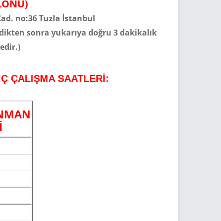
LONU)
ad. no:36 Tuzla İstanbul
ikten sonra yukarıya doğru 3 dakikalık
dir.)
Ç ÇALIŞMA SAATLERİ:
ENMAN
İ