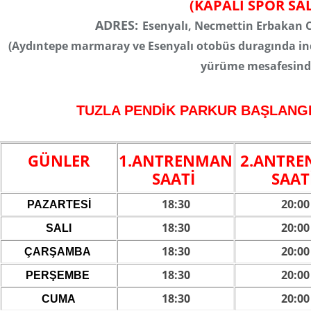
(KAPALI SPOR SA
ADRES:
Esenyalı, Necmettin Erbakan C
(Aydıntepe marmaray ve Esenyalı otobüs duragında ind
yürüme mesafesinde
TUZLA PENDİK PARKUR BAŞLANGI
GÜNLER
1.ANTRENMAN
2.ANTR
SAATİ
SAAT
18:30
20:00
PAZARTESİ
18:30
20:00
SALI
18:30
20:00
ÇARŞAMBA
18:30
20:00
PERŞEMBE
18:30
20:00
CUMA