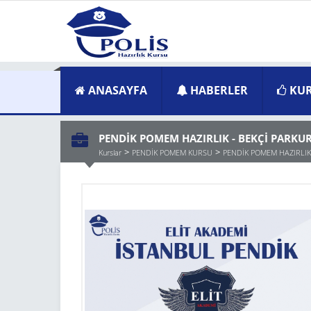
ANASAYFA
HABERLER
KUR
PENDİK POMEM HAZIRLIK - BEKÇİ PARKU
Kurslar
PENDİK POMEM KURSU
PENDİK POMEM HAZIRLIK