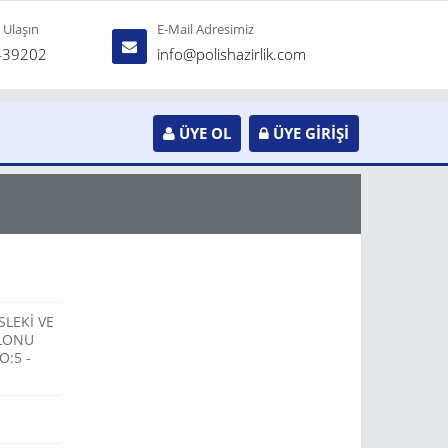
e Ulaşın
E-Mail Adresimiz
439202
info@polishazirlik.com
ÜYE OL
ÜYE GİRİŞİ
LEKİ VE
ALONU
:5 -