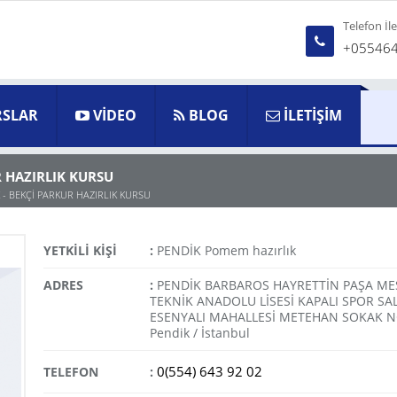
Telefon İl
+05546
SLAR
VİDEO
BLOG
İLETİŞİM
R HAZIRLIK KURSU
 - BEKÇİ PARKUR HAZIRLIK KURSU
YETKİLİ KİŞİ
:
PENDİK Pomem hazırlık
ADRES
:
PENDİK BARBAROS HAYRETTİN PAŞA MES
TEKNİK ANADOLU LİSESİ KAPALI SPOR S
ESENYALI MAHALLESİ METEHAN SOKAK NO
Pendik / İstanbul
0(554) 643 92 02
TELEFON
: