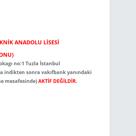
KNİK ANADOLU LİSESİ
LONU)
kagı no:1 Tuzla İstanbul
a indikten sonra vakıfbank yanındaki
üme mesafesinde)
AKTİF DEĞİLDİR.