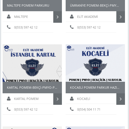
MALTEPE POMEM PARKURU
ÜMRANİYE POMEM-BEKÇİ-PMYO-PÖH-PARKUR HAZIRLIK KURSU
MALTEPE
ELİT AKADEMİ
0(553) 597 42 12
0(553) 597 42 12
KARTAL POMEM-BEKÇİ-PMYO-PÖH- HAZIRLIK KURSU
KOCAELİ POMEM PARKUR HAZIRLIK
KARTAL POMEM
KOCAELİ
PARKUR HAZIRLIK KURSU
0(553) 597 42 12
0(554) 504 11 71