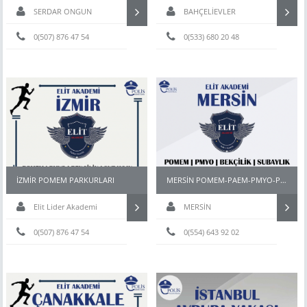
SERDAR ONGUN
BAHÇELİEVLER
0(507) 876 47 54
0(533) 680 20 48
İZMİR POMEM PARKURLARI
MERSİN POMEM-PAEM-PMYO-PÖH- HAZIRLIK KURSU
Elit Lider Akademi
MERSİN
0(507) 876 47 54
0(554) 643 92 02