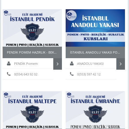
PENDİK POMEM HAZIRLIK - BEKÇİ PARKUR HAZIRLIK KURSU
İSTANBUL ANADOLU YAKASI POMEM KURSLARI
PENDİK Pomem
ANADOLU YAKASI
hazırlık
0(554) 643 92 02
0(553) 597 42 12