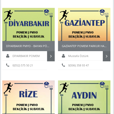
DİYARBAKIR PMYO - BAYAN PÖH - BEKÇİ - POMEM HAZIRLIK KURSU
GAZİANTEP POMEM PARKUR HAZIRLIK KURSU
DİYARBAKIR POMEM
Mustafa Öztürk
HAZIRLIK KURSU
0(552) 575 50 21
0(506) 358 93 47