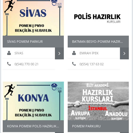
SİVAS POMEM PARKUR
BATMAN BESYO-POMEM HAZIRLIK KURSU
SİVAS
EMRAH İPEK
0(546) 770 00 21
0(554) 137 63 02
KONYA POMEM POLİS HAZIRLIK KURSU
POMEM PARKURU