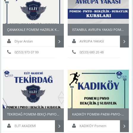
ÇANAKKALE POMEM HAZIRLIK KURSU
İSTANBUL AVRUPA YAKASI POMEM PARKURU
Diyar Arslan
AVRUPA YAKASI
0(553) 973 07 99
0(533) 680 20 48
TEKİRDAĞ POMEM-BEKÇİ-PMYO-PÖH- HAZIRLIK KURSU
KADIKÖY POMEM-PAEM-PMYO-PÖH- HAZIRLIK KURSU
ELİT AKADEMİ
KADIKÖY Pomem