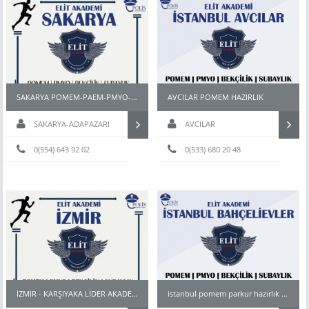
SAKARYA POMEM-PAEM-PMYO-PÖH- HAZIRLIK KURSU
AVCILAR POMEM HAZIRLIK
SAKARYA-ADAPAZARI
AVCILAR
0(554) 643 92 02
0(533) 680 20 48
İZMİR - KARŞIYAKA LİDER AKADEMİ Pomem & Pmyo Parkur Hazırlık Kursu
istanbul pomem parkur hazırlık kursu