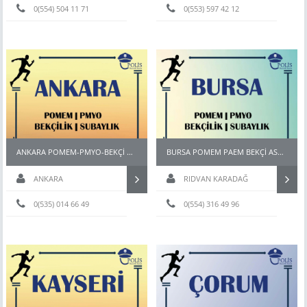
0(554) 504 11 71
Hazırlık
0(553) 597 42 12
ANKARA POMEM-PMYO-BEKÇİ HAZIRLIK KURSU
BURSA POMEM PAEM BEKÇİ ASTSUBAY HAZIRLIK KURSU
ANKARA
RIDVAN KARADAĞ
0(535) 014 66 49
0(554) 316 49 96