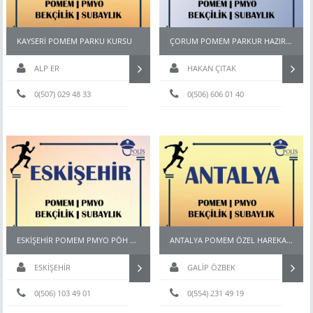
KAYSERİ POMEM PARKU KURSU
ÇORUM POMEM PARKUR HAZIRLIK KURSU
ALP ER
HAKAN ÇITAK
0(507) 029 48 33
0(506) 606 01 40
ESKİŞEHİR POMEM PMYO PÖH BEKÇİ KURSU
ANTALYA POMEM ÖZEL HAREKAT PAEM PMYO KURSU
ESKİŞEHİR
GALİP ÖZBEK
0(506) 103 49 01
0(554) 231 49 19