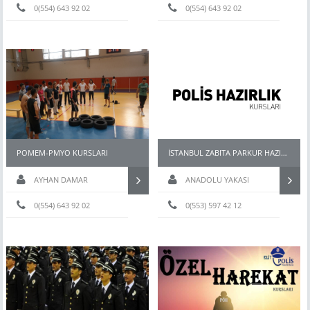
0(554) 643 92 02
0(554) 643 92 02
POMEM-PMYO KURSLARI
İSTANBUL ZABITA PARKUR HAZIRLIK KURSU
AYHAN DAMAR
ANADOLU YAKASI
0(554) 643 92 02
0(553) 597 42 12