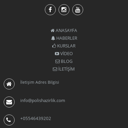
ANASAYFA
HABERLER
KURSLAR
VİDEO
BLOG
İLETİŞİM
İletişim Adres Bilgisi
info@polishazirlik.com
+05546439202