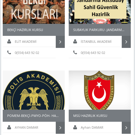
BEKÇİ HAZIRLIK KURSU
SUBAYLIK PARKURU -JANDARMA ASTSUBAY-MSÜ FİZİKİ YETERLİLİK PARKURU
ELİT AKADEMİ
İSTANBUL AKADEMİ
0(554) 643 92 02
0(554) 643 92 02
POMEM-BEKÇİ-PMYO-PÖH- HAZIRLIK KURSU İSTANBUL
MSÜ HAZIRLIK KURSU
AYHAN DAMAR
Ayhan DAMAR