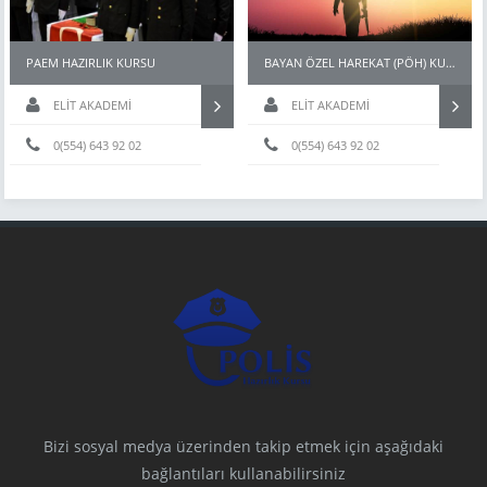
PAEM HAZIRLIK KURSU
BAYAN ÖZEL HAREKAT (PÖH) KURSLARI
ELİT AKADEMİ
ELİT AKADEMİ
0(554) 643 92 02
0(554) 643 92 02
Bizi sosyal medya üzerinden takip etmek için aşağıdaki
bağlantıları kullanabilirsiniz