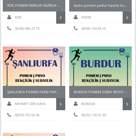
RİZE POMEM PARKUR HAZIRLIK KURSU
Aydın pomem parkur hazırlık kursları
RİZE
AYDIN
0(545) 685 23 73
0(506) 103 85 55
ŞANLIURFA POMEM PAEM PMYO PÖH BEKÇİ KURSU
BURDUR POMEM SUBAY BESYO HAZIRLIK KURSU
MEHMET ZEKİ KAYA
BURDUR
0(507) 755 60 36
0(532) 130 41 03