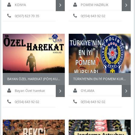
KONYA
POMEM HAZIRLIK
0(507) 823 70 35
0(554) 643 92 02
BAYAN ÖZEL HAREKAT (PÖH) KURSLARI
TÜRKİYE'NİN EN İYİ POMEM KURSLARI
Bayan Özel harekat
OYLAMA
kursu
0(554) 643 92 02
0(554) 643 92 02