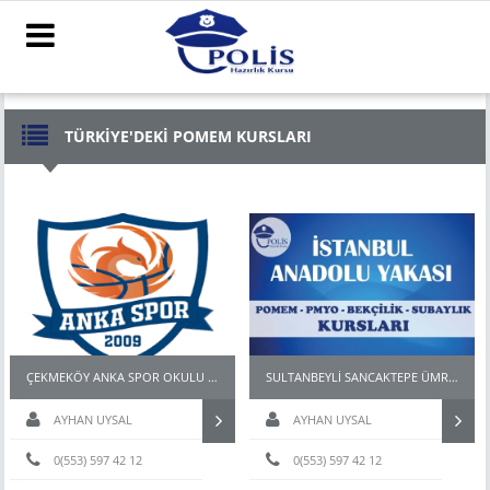
TÜRKİYE'DEKİ POMEM KURSLARI
ÇEKMEKÖY ANKA SPOR OKULU POMEM PMYO BEKÇİ HAZIRLIK KURSU
SULTANBEYLİ SANCAKTEPE ÜMRANİYE POMEM PMYO PARKUR HAZIRLIK KURSU
AYHAN UYSAL
AYHAN UYSAL
0(553) 597 42 12
0(553) 597 42 12