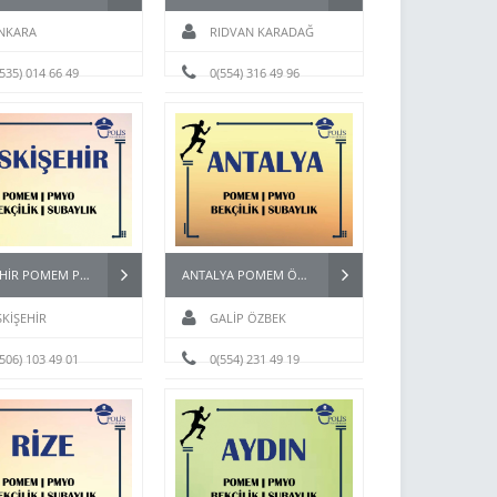
NKARA
RIDVAN KARADAĞ
(535) 014 66 49
0(554) 316 49 96
ESKİŞEHİR POMEM PMYO PÖH BEKÇİ KURSU
ANTALYA POMEM ÖZEL HAREKAT PAEM PMYO KURSU
SKİŞEHİR
GALİP ÖZBEK
(506) 103 49 01
0(554) 231 49 19