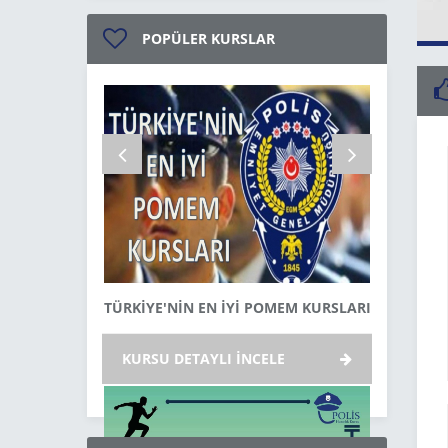
POPÜLER KURSLAR
TÜRKİYE'NİN EN İYİ POMEM KURSLARI
MALT
KURSU DETAYLI İNCELE
KURSU 