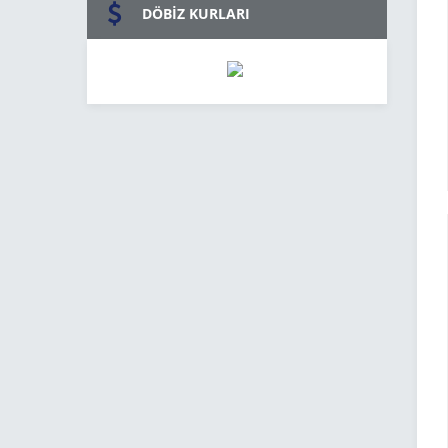
DÖBİZ KURLARI
BURDUR POMEM SUBAY BESYO
MERSİN
HAZIRLIK KURSU
KURSU DETAYLI İNCELE
KURSU 