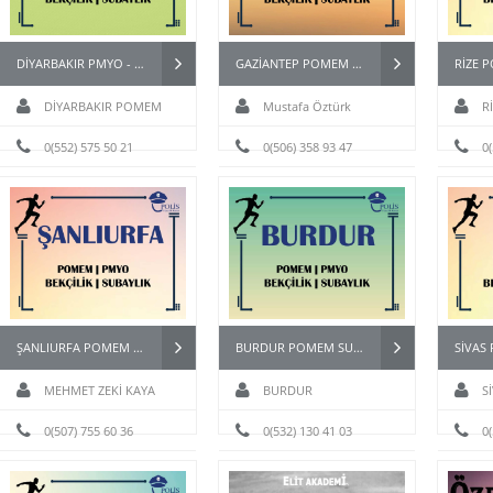
DİYARBAKIR PMYO - BAYAN PÖH - BEKÇİ - POMEM HAZIRLIK KURSU
GAZİANTEP POMEM PARKUR HAZIRLIK KURSU
DİYARBAKIR POMEM
Mustafa Öztürk
R
HAZIRLIK KURSU
0(552) 575 50 21
0(506) 358 93 47
0
ŞANLIURFA POMEM PAEM PMYO PÖH BEKÇİ KURSU
BURDUR POMEM SUBAY BESYO HAZIRLIK KURSU
MEHMET ZEKİ KAYA
BURDUR
S
0(507) 755 60 36
0(532) 130 41 03
0