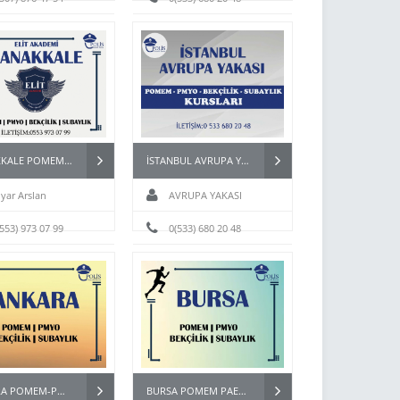
ÇANAKKALE POMEM HAZIRLIK KURSU
İSTANBUL AVRUPA YAKASI POMEM PARKURU
iyar Arslan
AVRUPA YAKASI
(553) 973 07 99
0(533) 680 20 48
ANKARA POMEM-PMYO-BEKÇİ HAZIRLIK KURSU
BURSA POMEM PAEM BEKÇİ ASTSUBAY HAZIRLIK KURSU