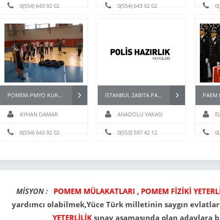
0(554) 643 92 02
0(554) 643 92 02
0
POMEM-PMYO KURSLARI
İSTANBUL ZABITA PARKUR HAZIRLIK KURSU
AYHAN DAMAR
ANADOLU YAKASI
E
0(554) 643 92 02
0(553) 597 42 12
0
MİSYON :
POMEM MÜLAKATLARI , POMEM FİZİKİ YETERL
yardımcı olabilmek,Yüce Türk milletinin saygın evlatları
YETERLİLİK
sınav aşamasında olan adaylara b