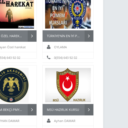
BAYAN ÖZEL HAREKAT (PÖH) KURSLARI
TÜRKİYE'NİN EN İYİ POMEM KURSLARI
ayan Özel harekat
OYLAMA
(554) 643 92 02
0(554) 643 92 02
POMEM-BEKÇİ-PMYO-PÖH- HAZIRLIK KURSU İSTANBUL
MSÜ HAZIRLIK KURSU
YHAN DAMAR
Ayhan DAMAR