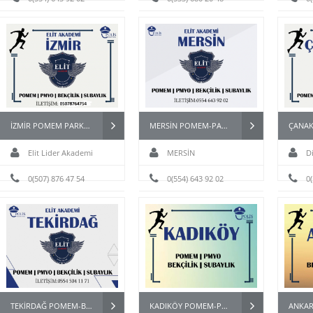
İZMİR POMEM PARKURLARI
MERSİN POMEM-PAEM-PMYO-PÖH- HAZIRLIK KURSU
Elit Lider Akademi
MERSİN
D
0(507) 876 47 54
0(554) 643 92 02
0
TEKİRDAĞ POMEM-BEKÇİ-PMYO-PÖH- HAZIRLIK KURSU
KADIKÖY POMEM-PAEM-PMYO-PÖH- HAZIRLIK KURSU