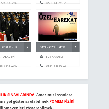
(554) 643 92 02
0(554) 643 92 02
PAEM HAZIRLIK KURSU
BAYAN ÖZEL HAREKAT (PÖH) KURSLARI
LİT AKADEMİ
ELİT AKADEMİ
(554) 643 92 02
0(554) 643 92 02
İLİK SINAVLARINDA
Amacımız insanlara
na yol gösterici olabilmek,
POMEM FİZİKİ
ilinmeyenleri gösterebilmek..