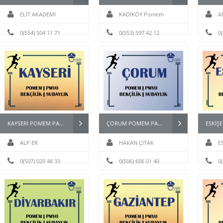
ELİT AKADEMİ
KADIKÖY Pomem
A
0(554) 504 11 71
Hazırlık
0(553) 597 42 12
0
KAYSERİ POMEM PARKU KURSU
ÇORUM POMEM PARKUR HAZIRLIK KURSU
ALP ER
HAKAN ÇITAK
E
0(507) 029 48 33
0(506) 606 01 40
0