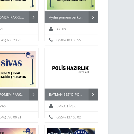
RİZE POMEM PARKUR HAZIRLIK KURSU
Aydın pomem parkur hazırlık kursları
İZE
AYDIN
(545) 685 23 73
0(506) 103 85 55
SİVAS POMEM PARKUR
BATMAN BESYO-POMEM HAZIRLIK KURSU
İVAS
EMRAH İPEK
(546) 770 00 21
0(554) 137 63 02