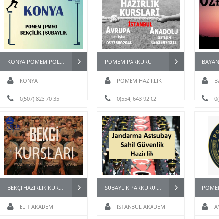
KONYA POMEM POLİS HAZIRLIK KURSU
POMEM PARKURU
KONYA
POMEM HAZIRLIK
B
0(507) 823 70 35
0(554) 643 92 02
kursu
0
BEKÇİ HAZIRLIK KURSU
SUBAYLIK PARKURU -JANDARMA ASTSUBAY-MSÜ FİZİKİ YETERLİLİK PARKURU
ELİT AKADEMİ
İSTANBUL AKADEMİ
A