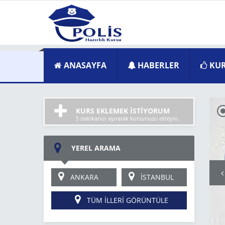
ANASAYFA
HABERLER
KUR
KURS EKLEMEK İSTİYORUM
5 dakikanızı ayırarak kursunuzu ekleyin..
YEREL ARAMA
ANKARA
İSTANBUL
TÜM İLLERİ GÖRÜNTÜLE