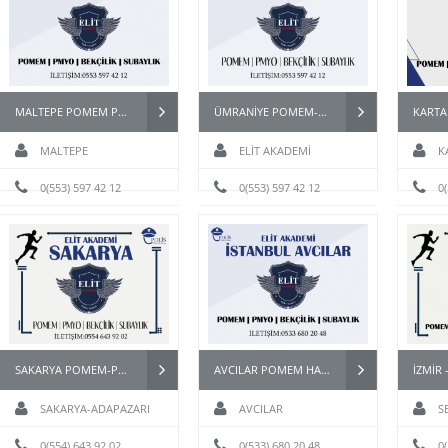
MALTEPE POMEM PARKURU
ÜMRANİYE POMEM-BEKÇİ-PMYO-PÖH-PARKUR HAZIRLIK KURSU
MALTEPE
ELİT AKADEMİ
K
 POMEM-PAEM-PMYO-PÖH-
ANTALYA POMEM ÖZEL HAREKAT
0(553) 597 42 12
0(553) 597 42 12
PARKU
0
HAZIRLIK KURSU
PAEM PMYO KURSU
DETAYLI İNCELE
KURSU DETAYLI İNCELE
SAKARYA POMEM-PAEM-PMYO-PÖH- HAZIRLIK KURSU
AVCILAR POMEM HAZIRLIK
SAKARYA-ADAPAZARI
AVCILAR
S
0(554) 643 92 02
0(533) 680 20 48
0