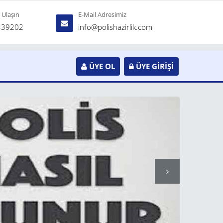
e Ulaşın
E-Mail Adresimiz
439202
info@polishazirlik.com
ÜYE OL
ÜYE GİRİŞİ